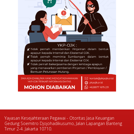
Yayasan Kesejahteraan Pegawai - Otoritas Jasa Keuangan
Gedung Soemitro Djojohadikusumo,
Jalan Lapangan Banteng
Timur 2-4. Jakarta 10710.