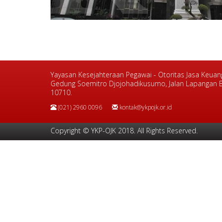
Yayasan Kesejahteraan Pegawai - Otoritas Jasa Keua
Gedung Soemitro Djojohadikusumo,
Jalan Lapangan B
10710.
(021) 2960 0096
kontak@ykpojk.or.id
Copyright © YKP-OJK 2018. All Rights Reserved.