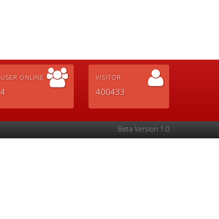
USER ONLINE
VISITOR
4
400433
Beta Version 1.0