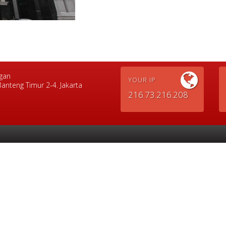
ngan
YOUR IP
anteng Timur 2-4. Jakarta
216.73.216.208